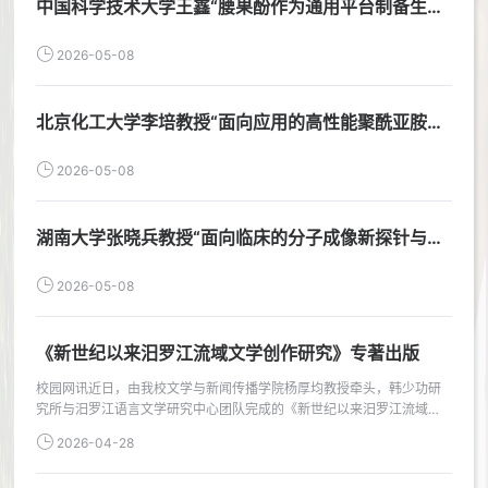
中国科学技术大学王鑫“腰果酚作为通用平台制备生物
基阻燃环氧树脂研究进展”学术讲座预告
2026-05-08
北京化工大学李培教授“面向应用的高性能聚酰亚胺材
料设计、中空纤维膜开发及工业分离过程强化”学术讲
2026-05-08
座预告
湖南大学张晓兵教授“面向临床的分子成像新探针与新
技术”学术讲座预告
2026-05-08
《新世纪以来汨罗江流域文学创作研究》专著出版
校园网讯近日，由我校文学与新闻传播学院杨厚均教授牵头，韩少功研
究所与汨罗江语言文学研究中心团队完成的《新世纪以来汨罗江流域文
学创作研究》正式出版，著名作家韩少功为该书作序。该书由中南大学
2026-04-28
出版社出版，系湖南省作家协会重点扶持项目终期成果。该成果是我校
中国语言文学团队继2023年出版《文学中的“一江碧水”——岳阳生态文