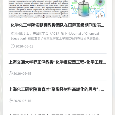
化学化工学院侯朝辉教授团队在国际顶级期刊发表
教研成果
校园网讯 近日，美国化学会（ACS）旗下《Journal of Chemical
Education》在线发表了我校化学化工学院侯朝辉教授团队的最新教
学研究成果——Visualization of pH Oscillating Reactions with
2026-06-23
Aggregation-Induced Emission: A Comprehensive Chemistry
Experiment for
Undergraduates（DOI:10.1021/acs.jchemed.6c00299）。
上海交通大学罗正鸿教授“化学反应器工程-化学工程
《Journal of Chemical Education》创刊于1924年，是全球化学教
学科及其行业中的贡献”学术预告
育领域的旗舰期刊，在国际化学教育界享有...
2026-06-15
上海化工研究院曹育才“聚烯烃材料高端化的思考与实
践”学术预告
2026-06-15