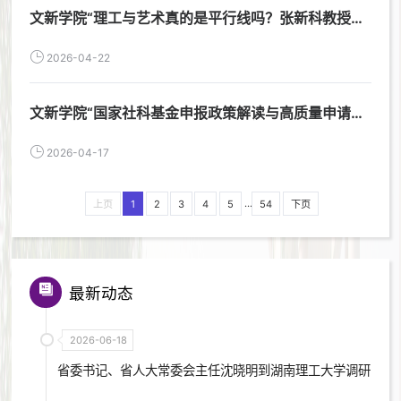
学文本解读》之后，深耕地域文学研究、服务湖湘文化传承的又一标志
文新学院“理工与艺术真的是平行线吗？张新科教授教
性成果。汨罗江素有“蓝...
你用理科思维写文学作品”讲座预告
2026-04-22
文新学院“国家社科基金申报政策解读与高质量申请书
撰写辅导”学术活动预告
2026-04-17
...
上页
1
2
3
4
5
54
下页
最新动态
2026-06-18
省委书记、省人大常委会主任沈晓明到湖南理工大学调研