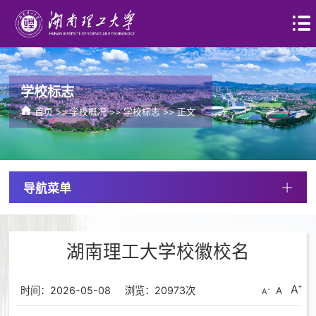
学校标志
首页
>>
学校概况
>>
学校标志
>> 正文
导航菜单
湖南理工大学校徽校名
A
时间：2026-05-08
浏览：
20973
次
A
A